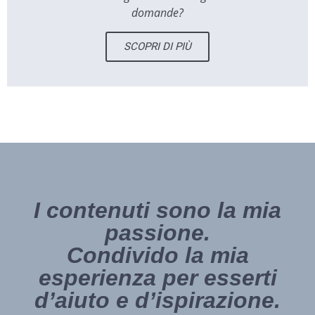
domande?
SCOPRI DI PIÙ
I contenuti sono la mia
passione.
Condivido la mia
esperienza per esserti
d’aiuto e d’ispirazione.