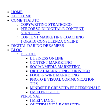
Vai
al
HOME
contenuto
ABOUT ME
COME TI AIUTO
COPYWRITING STRATEGICO
PERCORSO DI DIGITAL E CONTENT
STRATEGY
CONTENT MARKETING COACHING
1 ORA DI CONSULENZA ONLINE
DIGITAL DARING DREAMERS
BLOG
DIGITAL
BUSINESS ONLINE
CONTENT MARKETING
SOCIAL MEDIA MARKETING
DIGITAL MARKETING TURISTICO
FOOD & WINE MARKETING
PHOTO E VISUAL COMMUNICATION
TIPS
MINDSET E CRESCITA PROFESSIONALE
I MIEI PROGETTI
PERSONAL
I MIEI VIAGGI
QUOTIDIANITÀ E CRESCITA