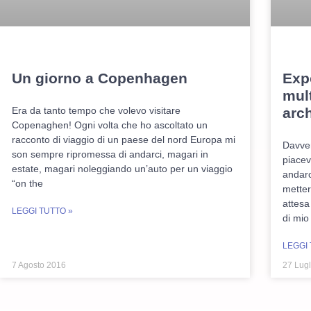
Un giorno a Copenhagen
Exp
mult
Era da tanto tempo che volevo visitare
arch
Copenaghen! Ogni volta che ho ascoltato un
racconto di viaggio di un paese del nord Europa mi
Davver
son sempre ripromessa di andarci, magari in
piacev
estate, magari noleggiando un’auto per un viaggio
andarc
“on the
metter
attesa
LEGGI TUTTO »
di mio
LEGGI 
7 Agosto 2016
27 Lugl