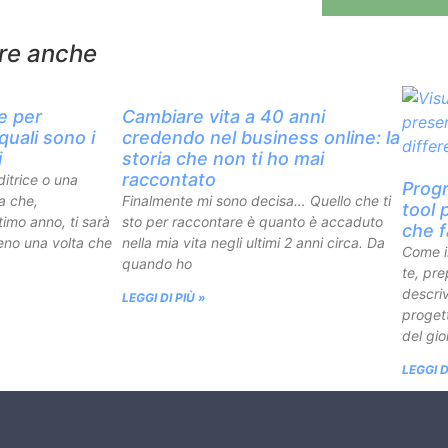
ere anche
e per
Cambiare vita a 40 anni
quali sono i
credendo nel business online: la
i
storia che non ti ho mai
raccontato
ditrice o una
Progr
a che,
Finalmente mi sono decisa… Quello che ti
tool 
timo anno, ti sarà
sto per raccontare è quanto è accaduto
che f
eno una volta che
nella mia vita negli ultimi 2 anni circa. Da
Come i
quando ho
te, pre
descriv
LEGGI DI PIÙ »
progett
del gio
LEGGI D