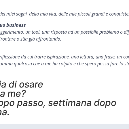
dei miei sogni, della mia vita, delle mie piccoli grandi e conquiste
tuo business
ggerimento, un tool, una risposta ad un possibile problema o dif
rontare o stia già affrontando.
iflessione da cui trarre ispirazione, una lettura, una frase, un co
somma qualcosa che a me ha colpito e che spero possa fare lo ste
ia di osare
 a me?
opo passo, settimana dopo
na.