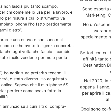
a non lascia più tanto scampo.
Sono esperta d
per chi come me lo usa per la lavoro, è
Marketing, C
o per l’usura a cui lo strumento va
cambiato Iphone l’ho fatto praticamente
Ho un'esperie
rmi dietro”.
lavorando
specialmente n
omprarne uno nuovo e non sono mai
 quando ne ho avuto l’esigenza concreta,
a che ogni volta che faccio il cambio
Settori con cui
tato facile venderlo per me o per lo
affinità tanto
Destination Bl
 ho addirittura preferito tenermi il
però, è stato diverso. Ho acquistato
Nel 2020, in
 online. Sapevo che il mio Iphone 5S
appena 1 anno, 
ciar perdere come avevo fatto in
per aprire il c
lità.
al
annuncio su alcuni siti di compra-
Oggi sono co-f