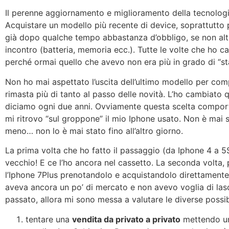
Il perenne aggiornamento e miglioramento della tecnologi
Acquistare un modello più recente di device, soprattutto 
già dopo qualche tempo abbastanza d’obbligo, se non altr
incontro (batteria, memoria ecc.). Tutte le volte che ho 
perché ormai quello che avevo non era più in grado di “sta
Non ho mai aspettato l’uscita dell’ultimo modello per c
rimasta più di tanto al passo delle novità. L’ho cambiato
diciamo ogni due anni. Ovviamente questa scelta comport
mi ritrovo “sul groppone” il mio Iphone usato. Non è mai s
meno… non lo è mai stato fino all’altro giorno.
La prima volta che ho fatto il passaggio (da Iphone 4 a 5S)
vecchio! E ce l’ho ancora nel cassetto. La seconda volta, 
l’Iphone 7Plus prenotandolo e acquistandolo direttamente
aveva ancora un po’ di mercato e non avevo voglia di las
passato, allora mi sono messa a valutare le diverse possibi
tentare una
vendita da privato a privato
mettendo un 