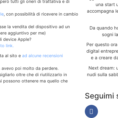
rò tutti gli oneri di trattativa e di
una start 
accompagna le
le
, con possibilità di ricevere in cambio
sse la vendita del dispositivo ad un
Da quando ho 
ere aggiuntivo per me)
sogni l
di device Apple?
Per questo ora 
to link.
digital entrepr
ta al sito e
ad alcune recensioni
e a creare da
Next dream: u
n avevo poi molto da perdere.
nudi sulla sabb
liarlo oltre che di riutilizzarlo in
e si possono ottenere ma quello che
Seguimi 