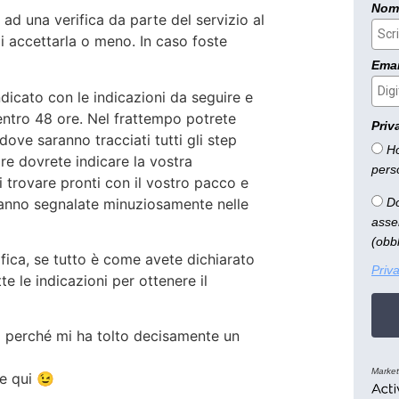
Nom
ad una verifica da parte del servizio al
i accettarla o meno. In caso foste
Emai
ndicato con le indicazioni da seguire e
 entro 48 ore. Nel frattempo potrete
Priv
 dove saranno tracciati tutti gli step
Ho
ore dovrete indicare la vostra
perso
vi trovare pronti con il vostro pacco e
rranno segnalate minuziosamente nelle
Do
asse
(obbl
ifica, se tutto è come avete dichiarato
Priv
e le indicazioni per ottenere il
o perché mi ha tolto decisamente un
Market
ce qui 😉
Activ