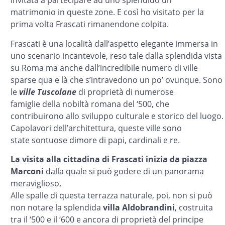
invitata a partecipare ad uno splendido un
matrimonio in queste zone. E così ho visitato per la
prima volta Frascati rimanendone colpita.
Frascati è una località dall’aspetto elegante immersa in
uno scenario incantevole, reso tale dalla splendida vista
su Roma ma anche dall’incredibile numero di ville
sparse qua e là che s’intravedono un po’ ovunque. Sono
le
ville Tuscolane
di proprietà di numerose
famiglie della nobiltà romana del ‘500, che
contribuirono allo sviluppo culturale e storico del luogo.
Capolavori dell’architettura, queste ville sono
state sontuose dimore di papi, cardinali e re.
La visita alla cittadina di Frascati inizia da piazza
Marconi
dalla quale si può godere di un panorama
meraviglioso.
Alle spalle di questa terrazza naturale, poi, non si può
non notare la splendida
villa Aldobrandini
, costruita
tra il ‘500 e il ‘600 e ancora di proprietà del principe