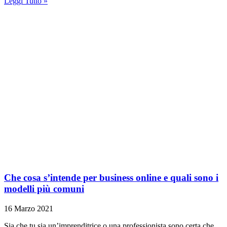
Leggi Tutto »
Che cosa s’intende per business online e quali sono i
modelli più comuni
16 Marzo 2021
Sia che tu sia un’imprenditrice o una professionista sono certa che,