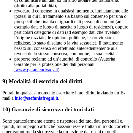
di comunicare tali dati ad un altro titolare del trattamento
(diritto alla portabilità);
revocare il consenso in qualsiasi momento, limitatamente alle
ipotesi in cui il trattamento sia basato sul consenso per una o
più specifiche finalità e riguardi dati personali comuni (ad
esempio data e luogo di nascita o luogo di residenza), oppure
particolari categorie di dati (ad esempio dati che rivelano
l’origine razziale, le opinioni politiche, le convinzioni
religiose, lo stato di salute o la vita sessuale). Il trattamento
basato sul consenso ed effettuato antecedentemente alla
revoca dello stesso conserva, comunque, la sua liceità.
proporre reclamo ad un’autorità di controllo (Autorità
Garante per la protezione dei dati personali –
www.garanteprivacy.it
).
9) Modalità di esercizio dei diritti
Potrai in qualsiasi momento esercitare i tuoi diritti inviando un’E-
mail a
info@stefaniafregni.it
.
10) Garanzie di sicurezza dei tuoi dati
Sono particolarmente attenta e rispettosa dei tuoi dati personali e,
quindi, mi impegno affinché possano essere trattati in modo corretto
e per garantirne la sicurezza e la protezione dai rischi di perdita,