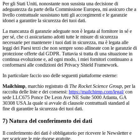
Per gli Stati Uniti, nonostante non sussista una decisione di
adeguatezza da parte della Commissione Europea, mi assicuro che a
livello contrattuale sussistano tutti gli accorgimenti e le garanzie
idonei a garantire la sicurezza dei tuoi dati.
La mancanza di garanzie adeguate non è legata al fornitore in sé e
per sé, che ci assicuriamo adotti tutte le misure di sicurezza
necessarie per mantenere i tuoi dati in sicurezza, ma è legata alle
leggi dei Paesi terzi che non sempre sono allineate con le garanzie di
protezione offerte dal GDPR. Tuttavia si tratta di una situazione in
continua evoluzione e, ad ogni modo, i miei fornitori continuano a
conformarsi alle condizioni del Privacy Shield Framework.
In particolare faccio uso delle seguenti piattaforme esterne:
Mailchimp
,
marchio registrato di
The Rocket Science Group
,
per la
raccolta delle liste e dei consensi:
https://mailchimp.com/legal/
con
sede
LLC675 Ponce De Leon Ave NE Suite 5000 Atlanta, GA
30308 USA.
la quale si avvale di clausole contrattuali standard al
fine di garantire la sicurezza dei tuoi dati.
7) Natura del conferimento dei dati
Il conferimento dei dati è obbligatorio per ricevere le Newsletter e
per scaricare le mie risorse gratuite.