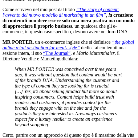
Come scrivevo nel mio post dal titolo
“The story of content:
l’avvento del nuovo modello di marketing in un film”
,
la
creazione
di contenuti non deve essere solo una mera pratica ma un modo
di approcciare il proprio business
, un qualcosa che gli e-
commerce, in questo caso specifico, devono avere nel loro DNA.
MR PORTER
, un e-commerce inglese che si definisce
“the global
online retail destination for men’s style”
dedica ai contenuti una
sezione intera, il suo
“The Journal”
, e
Mario Muttenthaler
, il
Direttore Vendite e Marketing dichiara:
When MR PORTER was conceived over three years
ago, it was without question that content would be part
of the brand’s DNA. Understanding the customer and
the type of content they are looking for is crucial.
[…]
Yes, it’s about selling product but more so about
inspiring consumers. Content helps build trust with
readers and customers; it provides context for the
brands they engage with on the site and for the
products they are interested in. Nowadays customers
expect for a luxury retailer to create an experience
beyond shopping.
Certo, partire con un approccio di questo tipo è il massimo della vita