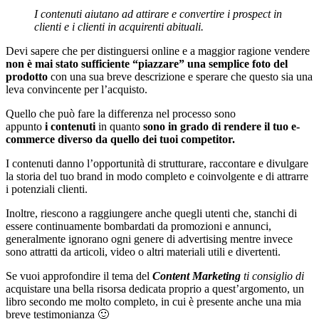
I contenuti aiutano ad attirare e convertire i prospect in
clienti e i clienti in acquirenti abituali.
Devi sapere che per distinguersi online e a maggior ragione vendere
non è mai stato sufficiente “piazzare” una semplice foto del
prodotto
con una sua breve descrizione e sperare che questo sia una
leva convincente per l’acquisto.
Quello che può fare la differenza nel processo sono
appunto
i contenuti
in quanto
sono in grado di rendere
il tuo e-
commerce diverso da quello dei tuoi competitor.
I contenuti danno l’opportunità di strutturare, raccontare e divulgare
la storia del tuo brand in modo completo e coinvolgente e di attrarre
i potenziali clienti.
Inoltre, riescono a raggiungere anche quegli utenti che, stanchi di
essere continuamente bombardati da promozioni e annunci,
generalmente ignorano ogni genere di advertising mentre invece
sono attratti da articoli, video o altri materiali utili e divertenti.
Se vuoi approfondire il tema del
Content Marketing
ti consiglio di
acquistare una bella risorsa dedicata proprio a quest’argomento, un
libro secondo me molto completo, in cui è presente anche una mia
breve testimonianza 🙂