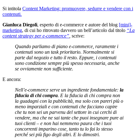
Si intitola
Content Marketing: promuovere, sedurre e vendere con i
contenuti.
Gianluca Diegoli
, esperto di e-commerce e autore del blog
[mini]-
marketing
, di cui ho ritrovato davvero un bell’articolo dal titolo
“La
content strategy per e-commerce”
,
scrive:
Quando parliamo di piano e-commerce, raramente i
contenuti sono un task prioritario. Normalmente si
parte dal negozio e tutto il resto. Eppure, i contenuti
sono condizione sempre più spesso necessaria, anche
se ovviamente non sufficiente.
E ancora:
Nell’e-commerce serve un ingrediente fondamentale:
la
fiducia di chi compra
. E la fiducia di chi compra non
la guadagni con la pubblicità, ma solo con pareri più o
meno imparziali e con contenuti che facciano capire
che tu non sei un parvenu del settore in cui cerchi di
vendere, ma che ne sai tante che puoi insegnare pure ai
tuoi clienti – e non hai nemmeno paura che i tuoi
concorrenti imparino cose, tanto tu lo fai lo stesso
perché sei più figo degli altri. E lo dimostri.