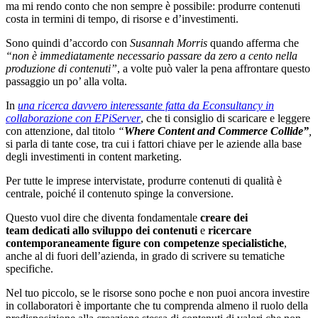
ma mi rendo conto che non sempre è possibile: produrre contenuti
costa in termini di tempo, di risorse e d’investimenti.
Sono quindi d’accordo con
Susannah Morris
quando afferma che
“non è immediatamente necessario passare da zero a cento nella
produzione di contenuti”
, a volte può valer la pena affrontare questo
passaggio un po’ alla volta.
In
una ricerca davvero interessante fatta da Econsultancy in
collaborazione con EPiServer
, che ti consiglio di scaricare e leggere
con attenzione, dal titolo
“
Where Content and Commerce Collide”
,
si parla di tante cose, tra cui i fattori chiave per le aziende alla base
degli investimenti in content marketing.
Per tutte le imprese intervistate, produrre contenuti di qualità è
centrale, poiché il contenuto spinge la conversione.
Questo vuol dire che diventa fondamentale
creare dei
team dedicati
allo sviluppo dei contenuti
e
ricercare
contemporaneamente figure con competenze specialistiche
,
anche al di fuori dell’azienda, in grado di scrivere su tematiche
specifiche.
Nel tuo piccolo, se le risorse sono poche e non puoi ancora investire
in collaboratori è importante che tu comprenda almeno il ruolo della