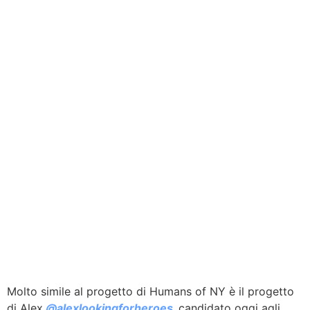
Molto simile al progetto di Humans of NY è il progetto
di Alex
@
alexlookingforheroes
,
candidato oggi agli