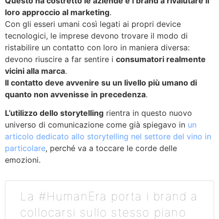
Questo ha costretto le aziende e i brand a rivalutare il
loro approccio al marketing
.
Con gli esseri umani così legati ai propri device
tecnologici, le imprese devono trovare il modo di
ristabilire un contatto con loro in maniera diversa:
devono riuscire a far sentire i
consumatori realmente
vicini alla marca
.
Il contatto deve avvenire su un livello più umano di
quanto non avvenisse in precedenza
.
L’utilizzo dello storytelling
rientra in questo nuovo
universo di comunicazione come già spiegavo in
un
articolo dedicato allo storytelling nel settore del vino in
particolare
, perché va a toccare le corde delle
emozioni.
La #HumanEra porta i brand a
collocarsi sullo stesso piano