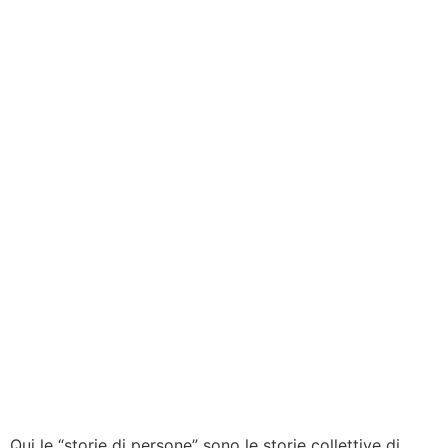
Qui le “storie di persone” sono le storie collettive di