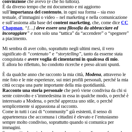
convinzione
che avevo (e che ho tuttora).
È da diverso tempo che mi documento e mi aggiorno
sull’
importanza del contenuto
, in ogni sua forma – sia esso
testuale, d’immagini o video – nel marketing e nella comunicazione
e sull’assioma alla base del
content marketing
, che, come dice
CC
Chapman
,
“[…]
deve essere una filosofia da abbracciare ed
incoraggiare
” e
non solo una “tattica” da “accendere” o “spegnere”
a piacimento.
Mi sembra di aver colto, soprattutto negli ultimi mesi, il vero
significato di
“contenuto”
e
“storytelling”
, tanto da esserne stata
conquistata e
avere voglia di cimentarmi in qualcosa di mio
.
E allora ho riflettuto, ho condotto ricerche e preso alcuni spunti.
È da qualche anno che racconto la mia città,
Modena
, attraverso le
mie foto e le mie esperienze, sui miei profili personali, perché la mia
città occupa una parte importante della mia quotidianità.
Racconto una storia personale
che però viene condivisa da chi si
sente coinvolto e s’immedesima in essa in qualche modo, o perché è
interessato a Modena, o perché apprezza uno stile, o perché
semplicemente si appassiona al racconto.
Come in tutti i casi di “community” già esistenti, il senso di
appartenenza che accomuna i cittadini è elevato e l’entusiasmo
sempre molto condiviso, soprattutto quando si comunica per
immagini.