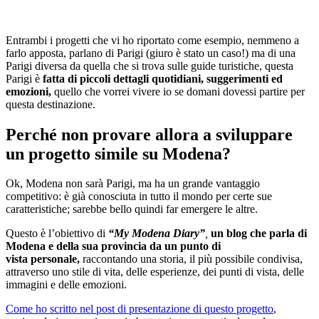
Entrambi i progetti che vi ho riportato come esempio, nemmeno a
farlo apposta, parlano di Parigi (giuro è stato un caso!) ma di una
Parigi diversa da quella che si trova sulle guide turistiche, questa
Parigi è
fatta di piccoli dettagli quotidiani,
suggerimenti ed
emozioni,
quello che vorrei vivere io se domani dovessi partire per
questa destinazione.
Perché non provare allora a sviluppare
un progetto simile su Modena?
Ok, Modena non sarà Parigi, ma ha un grande vantaggio
competitivo: è già conosciuta in tutto il mondo per certe sue
caratteristiche; sarebbe bello quindi far emergere
le altre.
Questo è l’obiettivo di
“My Modena Diary”
,
un blog che parla di
Modena e della sua provincia da un punto di
vista personale,
raccontando una storia, il più possibile condivisa,
attraverso uno stile di vita, delle esperienze, dei punti di vista, delle
immagini e delle emozioni.
Come ho scritto nel post di presentazione di questo progetto
,