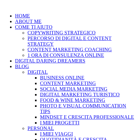
Vai
al
HOME
contenuto
ABOUT ME
COME TI AIUTO
COPYWRITING STRATEGICO
PERCORSO DI DIGITAL E CONTENT
STRATEGY
CONTENT MARKETING COACHING
1 ORA DI CONSULENZA ONLINE
DIGITAL DARING DREAMERS
BLOG
DIGITAL
BUSINESS ONLINE
CONTENT MARKETING
SOCIAL MEDIA MARKETING
DIGITAL MARKETING TURISTICO
FOOD & WINE MARKETING
PHOTO E VISUAL COMMUNICATION
TIPS
MINDSET E CRESCITA PROFESSIONALE
I MIEI PROGETTI
PERSONAL
I MIEI VIAGGI
QUOTIDIANITÀ E CRESCITA