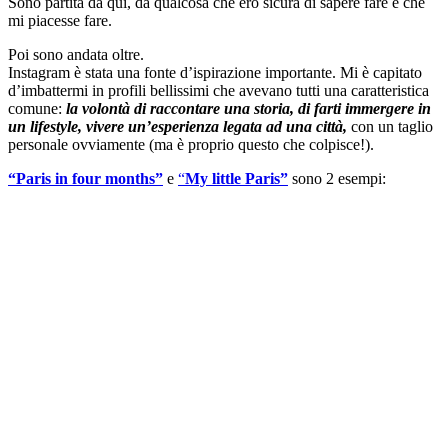
Sono partita da qui, da qualcosa che ero sicura di sapere fare e che
mi piacesse fare.
Poi sono andata oltre.
Instagram è stata una fonte d’ispirazione importante. Mi è capitato
d’imbattermi in profili bellissimi che avevano tutti una caratteristica
comune:
la volontà di raccontare una storia, di farti immergere in
un lifestyle, vivere un’esperienza legata ad una città,
con un taglio
personale ovviamente (ma è proprio questo che colpisce!).
“Paris in four months”
e
“
My little Paris”
sono 2 esempi: