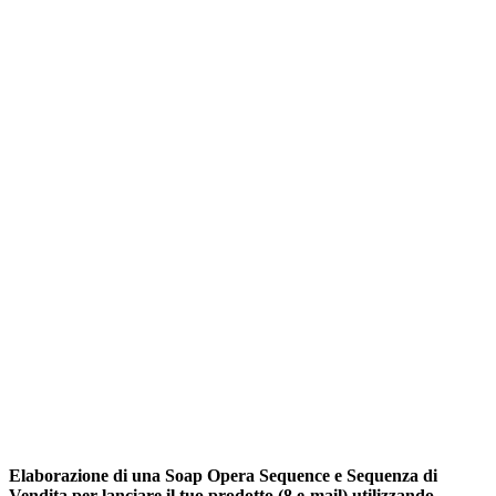
Elaborazione di una Soap Opera Sequence e Sequenza di
Vendita per lanciare il tuo prodotto (8 e-mail) utilizzando