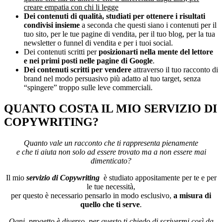
creare empatia con chi li legge
Dei contenuti di qualità,
studiati per ottenere i risultati
condivisi
insieme
a seconda che questi siano i contenuti per il
tuo sito, per le tue pagine di vendita, per il tuo blog, per la tua
newsletter o funnel di vendita e per i tuoi social.
Dei contenuti scritti per
posizionarti nella mente del lettore
e nei primi posti nelle pagine di Google
.
Dei contenuti scritti per vendere
attraverso il tuo racconto di
brand nel modo persuasivo più adatto al tuo target, senza
“spingere” troppo sulle leve commerciali.
QUANTO COSTA IL MIO SERVIZIO DI
COPYWRITING?
Quanto vale un racconto che ti rappresenta pienamente
e che ti aiuta non solo ad essere trovato ma a non essere mai
dimenticato?
Il mio
servizio di Copywriting
è studiato appositamente per te e per
le tue necessità,
per questo è necessario pensarlo in modo esclusivo,
a misura di
quello che ti serve
.
O
gni
progetto è diverso, per questo ti chiedo di scrivermi così da