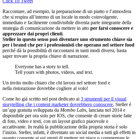
Click To Tweet
Raccontare, ad esempio, la preparazione di un piatto o l’atmosfera
che si respira all’interno di un locale
in modo coinvolgente,
immediato e facilmente condivisibile diventa parte integrante della
strategia di comunicazione da mettere in atto
per
farsi conoscere e
apprezzare dai propri clienti
.
Steller in questo senso può diventare uno strumento chiave sia
per i brand che per i professionisti che operano nel settore food
perché dà la possibilità di raccontarsi in tanti modi diversi, basta
saper trovare la propria chiave di narrazione.
Everyone has a story to tell.
Tell yours with photos,
videos, and text.
Un invito molto chiaro che chi lavora nel settore food e
nella ristorazione dovrebbe cogliere al volo!
Come ho già scritto nel post dedicato ai
3 strumenti per il visual
storytelling che i content marketer dovrebbero conoscere
,
Steller è
un’app gratuita sviluppata da
Mombo Labs
, lanciata nel 2014 e
disponibile per ora solo per IOS, che consente di creare storie fatte
di foto, video e testi, con un layout grafico piacevole e
accattivante. In realtà la pubblicazione della propria storia è solo
l’inizio. Steller, infatti, è diventato un social media a tutti gli effetti in
quanto consente ai sui utenti di mettere mi piace o commentare le