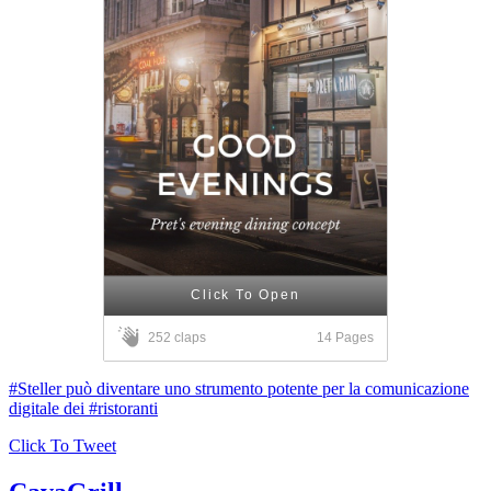
Click To Open
14 Pages
252 claps
#Steller può diventare uno strumento potente per la comunicazione
digitale dei #ristoranti
Click To Tweet