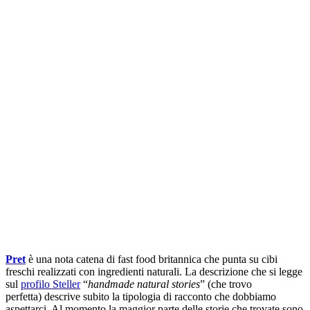
Pret
è una nota catena di fast food britannica che punta su cibi
freschi realizzati con ingredienti naturali. La descrizione che si legge
sul
profilo Steller
“
handmade natural stories
” (che trovo
perfetta) descrive subito la tipologia di racconto che dobbiamo
aspettarci. Al momento la maggior parte delle storie che trovate sono