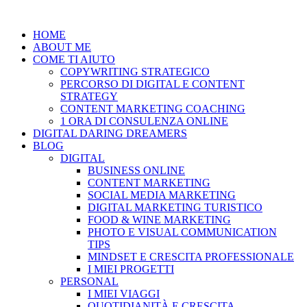
Vai
al
HOME
contenuto
ABOUT ME
COME TI AIUTO
COPYWRITING STRATEGICO
PERCORSO DI DIGITAL E CONTENT
STRATEGY
CONTENT MARKETING COACHING
1 ORA DI CONSULENZA ONLINE
DIGITAL DARING DREAMERS
BLOG
DIGITAL
BUSINESS ONLINE
CONTENT MARKETING
SOCIAL MEDIA MARKETING
DIGITAL MARKETING TURISTICO
FOOD & WINE MARKETING
PHOTO E VISUAL COMMUNICATION
TIPS
MINDSET E CRESCITA PROFESSIONALE
I MIEI PROGETTI
PERSONAL
I MIEI VIAGGI
QUOTIDIANITÀ E CRESCITA