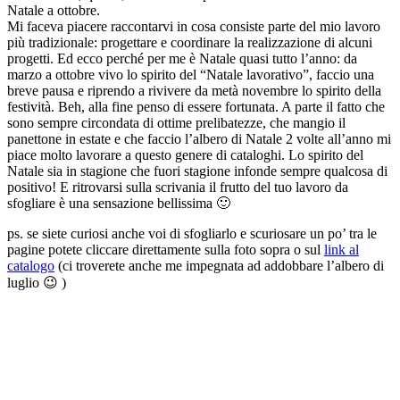
Natale a ottobre.
Mi faceva piacere raccontarvi in cosa consiste parte del mio lavoro
più tradizionale: progettare e coordinare la realizzazione di alcuni
progetti. Ed ecco perché per me è Natale quasi tutto l’anno: da
marzo a ottobre vivo lo spirito del “Natale lavorativo”, faccio una
breve pausa e riprendo a rivivere da metà novembre lo spirito della
festività. Beh, alla fine penso di essere fortunata. A parte il fatto che
sono sempre circondata di ottime prelibatezze, che mangio il
panettone in estate e che faccio l’albero di Natale 2 volte all’anno mi
piace molto lavorare a questo genere di cataloghi. Lo spirito del
Natale sia in stagione che fuori stagione infonde sempre qualcosa di
positivo! E ritrovarsi sulla scrivania il frutto del tuo lavoro da
sfogliare è una sensazione bellissima 🙂
ps. se siete curiosi anche voi di sfogliarlo e scuriosare un po’ tra le
pagine potete cliccare direttamente sulla foto sopra o sul
link al
catalogo
(ci troverete anche me impegnata ad addobbare l’albero di
luglio 😉 )