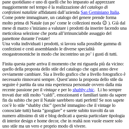
pane quotidiano e uno di quelli che ho imparato ad apprezzare
maggiormente nel tempo è la realizzazione
del catalogo di
confezioni natalizie
affidatami dall’azienda
San Geminiano Italia
.
Come potete immaginare, un catalogo del genere prende forma
molto prima di Natale (un po’ come le collezioni moda 😉 ). Già dal
mese di marzo s’iniziano a valutare i prodotti da inserire facendo una
meticolosa selezione che porta all’irrinunciabile assaggio del
panettone durante l’estate!
Una volta individuati i prodotti, si lavora sulla possibile gamma di
confezioni e cesti assemblando le diverse specialità
enogastronomiche in modo che incontrino un po’ i gusti di tutti.
Finita questa parte arriva il momento che mi riguarda più da vicino:
quello della proposta dello stile del catalogo che ogni anno deve
ovviamente cambiare. Sia a livello grafico che a livello fotografico è
necessario rinnovarsi sempre. Quest’anno la proposta dello stile da
seguire è partita da una mia esperienza personale ovvero dalla mia
recente passione per il
vintage
e per lo
shabby chic
. Li ho sempre
trovati due stili molto “caldi”, emozionanti e familiari tanto da sapere
fin da subito che per il Natale sarebbero stati perfetti! Se non sapete
cos’è lo stile “shabby chic” (perché immagino che il vintage lo
conosciate tutti) basta “googlare” e sarete subito travolti da un
numero altissimo di siti e blog dedicati a questa particolare tipologia
di interior design e home decor, che in realtà non vuole essere solo
uno stile ma un vero e proprio modo di vivere.